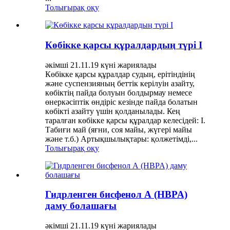
Толығырақ оқу
Көбікке қарсы құралдардың түрі I
әкімші 21.11.19 күні жариялады
Көбікке қарсы құралдар судың, ерітіндінің
және суспензияның беттік керілуін азайту,
көбіктің пайда болуын болдырмау немесе
өнеркәсіптік өндіріс кезінде пайда болатын
көбікті азайту үшін қолданылады. Кең
таралған көбікке қарсы құралдар келесідей: I.
Табиғи май (яғни, соя майы, жүгері майы
және т.б.) Артықшылықтары: қолжетімді,...
Толығырақ оқу
Гидрленген бисфенол А (HBPA)
даму болашағы
әкімші 21.11.19 күні жариялады