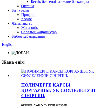
Беттік белсенді зат және басқалары
Орташа
Біз туралы
Профиль
Көрме
Жаңалықтар
Жаңа өнім
Салалық жаңалықтар
Бізбен хабарласыңы
English
Жаңа өнім
ПОЛИМЕРГЕ ҚАРСЫ
ҚОРҒАУШЫ: УК СӘУЛЕЛЕНУІН
СІҢІРГІШ.
әкімші 25-02-25 күні жазған