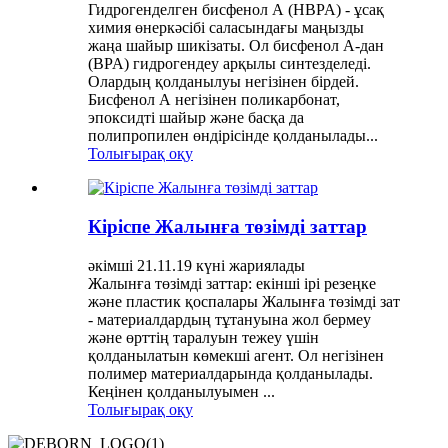
Гидрогенделген бисфенол А (HBPA) - ұсақ
химия өнеркәсібі саласындағы маңызды
жаңа шайыр шикізаты. Ол бисфенол А-дан
(BPA) гидрогендеу арқылы синтезделеді.
Олардың қолданылуы негізінен бірдей.
Бисфенол А негізінен поликарбонат,
эпоксидті шайыр және басқа да
полипропилен өндірісінде қолданылады...
Толығырақ оқу
Кіріспе Жалынға төзімді заттар
әкімші 21.11.19 күні жариялады
Жалынға төзімді заттар: екінші ірі резеңке
және пластик қоспалары Жалынға төзімді зат
- материалдардың тұтануына жол бермеу
және өрттің таралуын тежеу ​​үшін
қолданылатын көмекші агент. Ол негізінен
полимер материалдарында қолданылады.
Кеңінен қолданылуымен ...
Толығырақ оқу