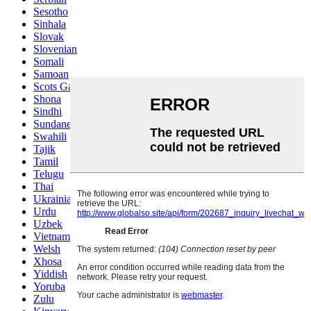
Sesotho
Sinhala
Slovak
Slovenian
Somali
Samoan
Scots Gaelic
Shona
Sindhi
Sundanese
Swahili
Tajik
Tamil
Telugu
Thai
Ukrainian
Urdu
Uzbek
Vietnamese
Welsh
Xhosa
Yiddish
Yoruba
Zulu