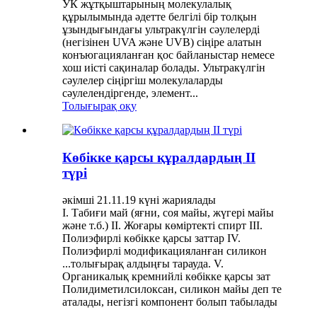
УК жұтқыштарының молекулалық
құрылымында әдетте белгілі бір толқын
ұзындығындағы ультракүлгін сәулелерді
(негізінен UVA және UVB) сіңіре алатын
конъюгацияланған қос байланыстар немесе
хош иісті сақиналар болады. Ультракүлгін
сәулелер сіңіргіш молекулаларды
сәулелендіргенде, элемент...
Толығырақ оқу
Көбікке қарсы құралдардың II
түрі
әкімші 21.11.19 күні жариялады
I. Табиғи май (яғни, соя майы, жүгері майы
және т.б.) II. Жоғары көміртекті спирт III.
Полиэфирлі көбікке қарсы заттар IV.
Полиэфирлі модификацияланған силикон
...толығырақ алдыңғы тарауда. V.
Органикалық кремнийлі көбікке қарсы зат
Полидиметилсилоксан, силикон майы деп те
аталады, негізгі компонент болып табылады
...