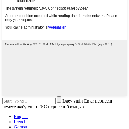
Іздеу үшін Enter пернесін
немесе жабу үшін ESC пернесін басыңыз
English
French
German