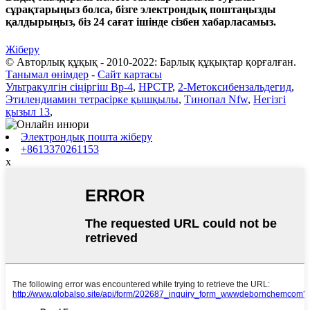
сұрақтарыңыз болса, бізге электрондық поштаңызды
қалдырыңыз, біз 24 сағат ішінде сізбен хабарласамыз.
Жіберу
© Авторлық құқық - 2010-2022: Барлық құқықтар қорғалған.
Танымал өнімдер
-
Сайт картасы
Ультракүлгін сіңіргіш Bp-4
,
HPCTP
,
2-Метоксибензальдегид
,
Этилендиамин тетрасірке қышқылы
,
Тинопал Nfw
,
Негізгі
қызыл 13
,
Электрондық пошта жіберу
+8613370261153
x