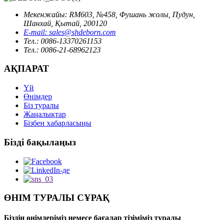
Мекенжайы: RM603, №458, Фушань жолы, Пудун,
Шанхай, Қытай, 200120
E-mail: sales@shdeborn.com
Тел.: 0086-13370261153
Тел.: 0086-21-68962123
АҚПАРАТ
Үй
Өнімдер
Біз туралы
Жаңалықтар
Бізбен хабарласыңы
Бізді бақылаңыз
ӨНІМ ТУРАЛЫ СҰРАҚ
Біздің өнімдеріміз немесе бағалар тізіміміз туралы