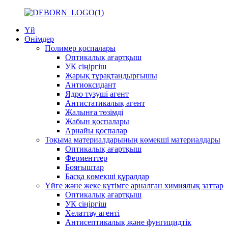
Үй
Өнімдер
Полимер қоспалары
Оптикалық ағартқыш
УК сіңіргіш
Жарық тұрақтандырғышы
Антиоксидант
Ядро түзуші агент
Антистатикалық агент
Жалынға төзімді
Жабын қоспалары
Арнайы қоспалар
Тоқыма материалдарының көмекші материалдары
Оптикалық ағартқыш
Ферменттер
Бояғыштар
Басқа көмекші құралдар
Үйге және жеке күтімге арналған химиялық заттар
Оптикалық ағартқыш
УК сіңіргіш
Хелаттау агенті
Антисептикалық және фунгицидтік