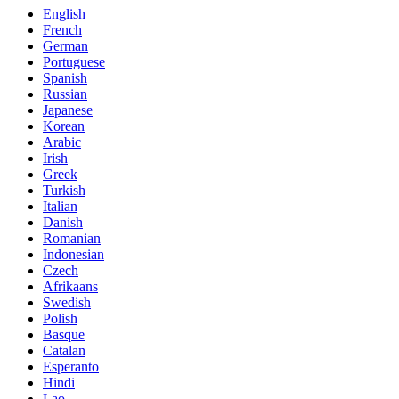
English
French
German
Portuguese
Spanish
Russian
Japanese
Korean
Arabic
Irish
Greek
Turkish
Italian
Danish
Romanian
Indonesian
Czech
Afrikaans
Swedish
Polish
Basque
Catalan
Esperanto
Hindi
Lao