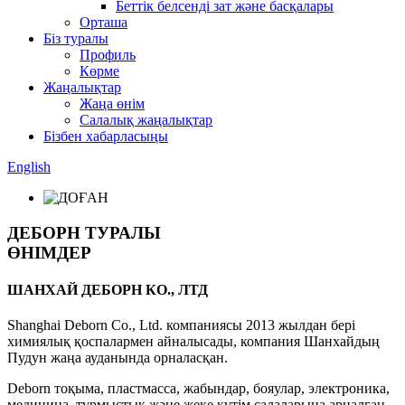
Беттік белсенді зат және басқалары
Орташа
Біз туралы
Профиль
Көрме
Жаңалықтар
Жаңа өнім
Салалық жаңалықтар
Бізбен хабарласыңы
English
ДЕБОРН ТУРАЛЫ
ӨНІМДЕР
ШАНХАЙ ДЕБОРН КО., ЛТД
Shanghai Deborn Co., Ltd. компаниясы 2013 жылдан бері
химиялық қоспалармен айналысады, компания Шанхайдың
Пудун жаңа ауданында орналасқан.
Deborn тоқыма, пластмасса, жабындар, бояулар, электроника,
медицина, тұрмыстық және жеке күтім салаларына арналған