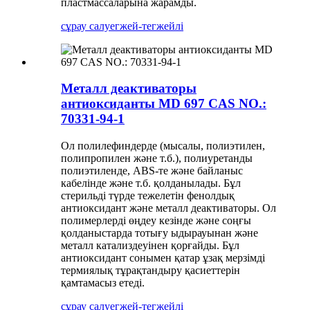
пластмассаларына жарамды.
сұрау салу
егжей-тегжейлі
Металл деактиваторы
антиоксиданты MD 697 CAS NO.:
70331-94-1
Ол полилефиндерде (мысалы, полиэтилен,
полипропилен және т.б.), полиуретанды
полиэтиленде, ABS-те және байланыс
кабелінде және т.б. қолданылады. Бұл
стерильді түрде тежелетін фенолдық
антиоксидант және металл деактиваторы. Ол
полимерлерді өңдеу кезінде және соңғы
қолданыстарда тотығу ыдырауынан және
металл катализдеуінен қорғайды. Бұл
антиоксидант сонымен қатар ұзақ мерзімді
термиялық тұрақтандыру қасиеттерін
қамтамасыз етеді.
сұрау салу
егжей-тегжейлі