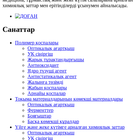
химиялық заттар мен ерітінділерді ұсынумен айналысады.
Санаттар
Полимер қоспалары
Оптикалық ағартқыш
УК сіңіргіш
Жарық тұрақтандырғышы
Антиоксидант
Ядро түзуші агент
Антистатикалық агент
Жалынға төзімді
Жабын қоспалары
Арнайы қоспалар
Тоқыма материалдарының көмекші материалдары
Оптикалық ағартқыш
Ферменттер
Бояғыштар
Басқа көмекші құралдар
Үйге және жеке күтімге арналған химиялық заттар
Оптикалық ағартқыш
УК сіңіргіш