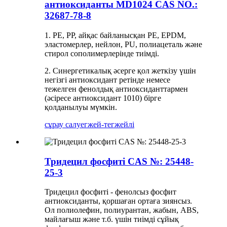
антиоксиданты MD1024 CAS NO.:
32687-78-8
1. PE, PP, айқас байланысқан PE, EPDM,
эластомерлер, нейлон, PU, ​​полиацеталь және
стирол сополимерлерінде тиімді.
2. Синергетикалық әсерге қол жеткізу үшін
негізгі антиоксидант ретінде немесе
тежелген фенолдық антиоксиданттармен
(әсіресе антиоксидант 1010) бірге
қолданылуы мүмкін.
сұрау салу
егжей-тегжейлі
Тридецил фосфиті CAS №: 25448-
25-3
Тридецил фосфиті - фенолсыз фосфит
антиоксиданты, қоршаған ортаға зиянсыз.
Ол полиолефин, полиурантан, жабын, ABS,
майлағыш және т.б. үшін тиімді сұйық