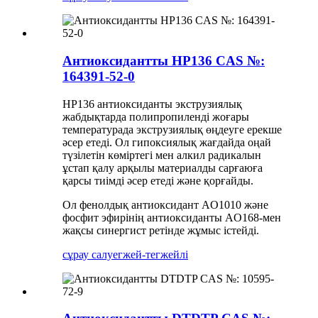
Антиоксидантты HP136 CAS №:
164391-52-0
HP136 антиоксиданты экструзиялық
жабдықтарда полипропиленді жоғары
температурада экструзиялық өңдеуге ерекше
әсер етеді. Ол гипоксиялық жағдайда оңай
түзілетін көміртегі мен алкил радикалын
ұстап қалу арқылы материалды сарғаюға
қарсы тиімді әсер етеді және қорғайды.
Ол фенолдық антиоксидант AO1010 және
фосфит эфирінің антиоксиданты AO168-мен
жақсы синергист ретінде жұмыс істейді.
сұрау салу
егжей-тегжейлі