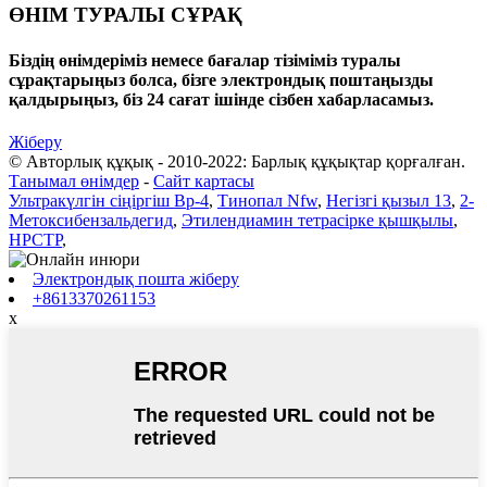
ӨНІМ ТУРАЛЫ СҰРАҚ
Біздің өнімдеріміз немесе бағалар тізіміміз туралы
сұрақтарыңыз болса, бізге электрондық поштаңызды
қалдырыңыз, біз 24 сағат ішінде сізбен хабарласамыз.
Жіберу
© Авторлық құқық - 2010-2022: Барлық құқықтар қорғалған.
Танымал өнімдер
-
Сайт картасы
Ультракүлгін сіңіргіш Bp-4
,
Тинопал Nfw
,
Негізгі қызыл 13
,
2-
Метоксибензальдегид
,
Этилендиамин тетрасірке қышқылы
,
HPCTP
,
Электрондық пошта жіберу
+8613370261153
x