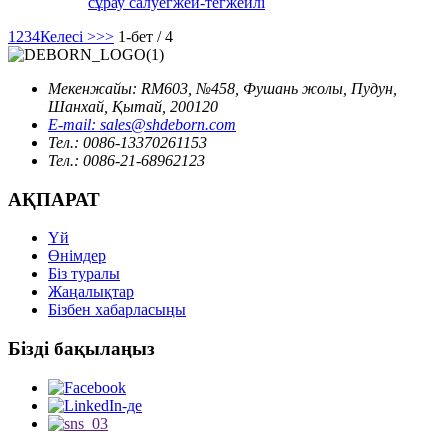
сұрау салу
егжей-тегжейлі
1
2
3
4
Келесі >
>>
1-бет / 4
Мекенжайы: RM603, №458, Фушань жолы, Пудун,
Шанхай, Қытай, 200120
E-mail: sales@shdeborn.com
Тел.: 0086-13370261153
Тел.: 0086-21-68962123
АҚПАРАТ
Үй
Өнімдер
Біз туралы
Жаңалықтар
Бізбен хабарласыңы
Бізді бақылаңыз