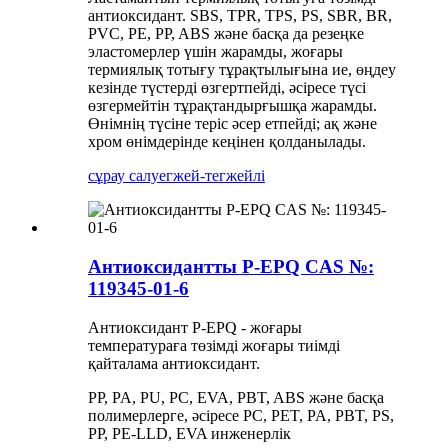
антиоксидант. SBS, TPR, TPS, PS, SBR, BR,
PVC, PE, PP, ABS және басқа да резеңке
эластомерлер үшін жарамды, жоғары
термиялық тотығу тұрақтылығына ие, өңдеу
кезінде түстерді өзгертпейді, әсіресе түсі
өзгермейтін тұрақтандырғышқа жарамды.
Өнімнің түсіне теріс әсер етпейді; ақ және
хром өнімдерінде кеңінен қолданылады.
сұрау салу
егжей-тегжейлі
Антиоксидантты P-EPQ CAS №:
119345-01-6
Антиоксидант P-EPQ - жоғары
температураға төзімді жоғары тиімді
қайталама антиоксидант.
PP, PA, PU, ​​PC, EVA, PBT, ABS және басқа
полимерлерге, әсіресе PC, PET, PA, PBT, PS,
PP, PE-LLD, EVA инженерлік