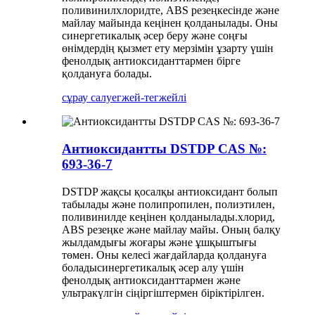
поливинилхлоридте, ABS резеңкесінде және
майлау майында кеңінен қолданылады. Оны
синергетикалық әсер беру және соңғы
өнімдердің қызмет ету мерзімін ұзарту үшін
фенолдық антиоксиданттармен бірге
қолдануға болады.
сұрау салу
егжей-тегжейлі
Антиоксидантты DSTDP CAS №:
693-36-7
DSTDP жақсы қосалқы антиоксидант болып
табылады және полипропилен, полиэтилен,
поливинилде кеңінен қолданылады.
хлорид,
ABS резеңке және майлау майы. Оның балқу
жылдамдығы жоғары және ұшқыштығы
төмен. Оны келесі жағдайларда қолдануға
болады
синергетикалық әсер алу үшін
фенолдық антиоксиданттармен және
ультракүлгін сіңіргіштермен біріктірілген.