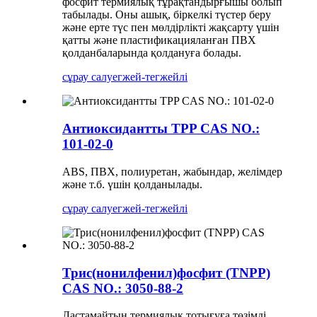
фосфит термиялық тұрақтандырғышы болып
табылады. Оны ашық, біркелкі түстер беру
және ерте түс пен мөлдірлікті жақсарту үшін
қатты және пластификацияланған ПВХ
қолданбаларында қолдануға болады.
сұрау салу
егжей-тегжейлі
Антиоксидантты TPP CAS NO.:
101-02-0
ABS, ПВХ, полиуретан, жабындар, желімдер
және т.б. үшін қолданылады.
сұрау салу
егжей-тегжейлі
Трис(нонилфенил)фосфит (TNPP)
CAS NO.: 3050-88-2
Ластамайтын термиялық тотығуға төзімді