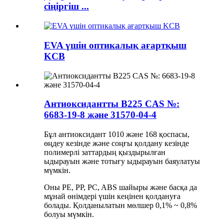
сіңіргіш ...
EVA үшін оптикалық ағартқыш
KCB
Антиоксидантты B225 CAS №:
6683-19-8 және 31570-04-4
Бұл антиоксидант 1010 және 168 қоспасы,
өңдеу кезінде және соңғы қолдану кезінде
полимерлі заттардың қыздырылған
ыдырауын және тотығу ыдырауын баяулатуы
мүмкін.
Оны PE, PP, PC, ABS шайыры және басқа да
мұнай өнімдері үшін кеңінен қолдануға
болады. Қолданылатын мөлшер 0,1% ~ 0,8%
болуы мүмкін.