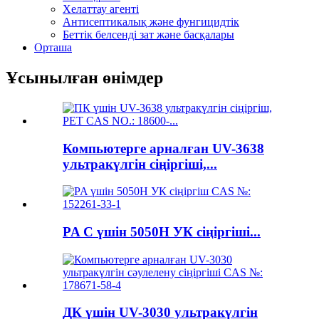
Хелаттау агенті
Антисептикалық және фунгицидтік
Беттік белсенді зат және басқалары
Орташа
Ұсынылған өнімдер
Компьютерге арналған UV-3638
ультракүлгін сіңіргіші,...
PA C үшін 5050H УК сіңіргіші...
ДК үшін UV-3030 ультракүлгін