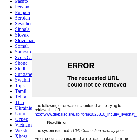
Pashto
Persian
Punjabi
Serbian
Sesotho
Sinhala
Slovak
Slovenian
Somali
Samoan
Scots Gaelic
Shona
Sindhi
Sundanese
Swahili
Tajik
Tamil
Telugu
Thai
Ukrainian
Urdu
Uzbek
Vietnamese
Welsh
Xhosa