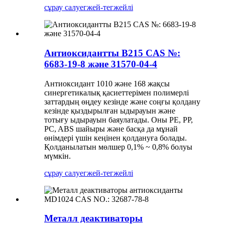
сұрау салу
егжей-тегжейлі
Антиоксидантты B215 CAS №:
6683-19-8 және 31570-04-4
Антиоксидант 1010 және 168 жақсы
синергетикалық қасиеттерімен полимерлі
заттардың өңдеу кезінде және соңғы қолдану
кезінде қыздырылған ыдырауын және
тотығу ыдырауын баяулатады. Оны PE, PP,
PC, ABS шайыры және басқа да мұнай
өнімдері үшін кеңінен қолдануға болады.
Қолданылатын мөлшер 0,1% ~ 0,8% болуы
мүмкін.
сұрау салу
егжей-тегжейлі
Металл деактиваторы