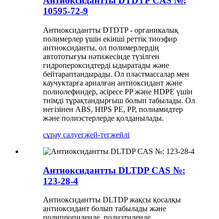
Антиоксидантты DTDTP CAS №:
10595-72-9
Антиоксидантты DTDTP - органикалық
полимерлер үшін екінші реттік тиоэфир
антиоксиданты, ол полимерлердің
автототығуы нәтижесінде түзілген
гидропероксидтерді ыдыратады және
бейтараптандырады. Ол пластмассалар мен
каучуктарға арналған антиоксидант және
полиолефиндер, әсіресе PP және HDPE үшін
тиімді тұрақтандырғыш болып табылады. Ол
негізінен ABS, HIPS PE, PP, полиамидтер
және полиэстерлерде қолданылады.
сұрау салу
егжей-тегжейлі
Антиоксидантты DLTDP CAS №:
123-28-4
Антиоксидантты DLTDP жақсы қосалқы
антиоксидант болып табылады және
полипропиленде, полиэтиленде,