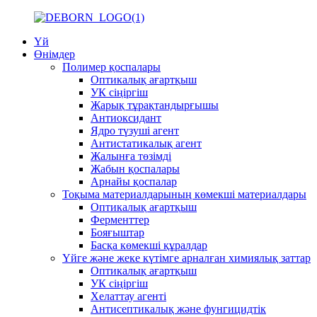
Үй
Өнімдер
Полимер қоспалары
Оптикалық ағартқыш
УК сіңіргіш
Жарық тұрақтандырғышы
Антиоксидант
Ядро түзуші агент
Антистатикалық агент
Жалынға төзімді
Жабын қоспалары
Арнайы қоспалар
Тоқыма материалдарының көмекші материалдары
Оптикалық ағартқыш
Ферменттер
Бояғыштар
Басқа көмекші құралдар
Үйге және жеке күтімге арналған химиялық заттар
Оптикалық ағартқыш
УК сіңіргіш
Хелаттау агенті
Антисептикалық және фунгицидтік