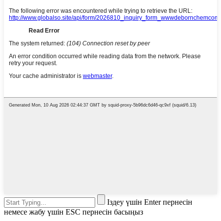
Іздеу үшін Enter пернесін
немесе жабу үшін ESC пернесін басыңыз